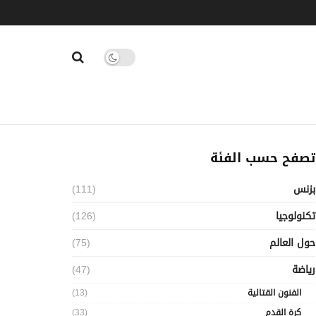
تصفح حسب الفئة
بزنس
(111)
تكنولوجيا
(126)
حول العالم
(75)
رياضة
(47)
الفنون القتالية
(13)
كرة القدم
(33)