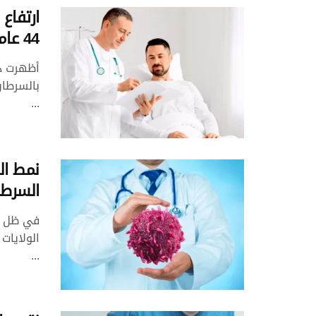
ارتفاع
44 عاما
أظهرت در
بالسرطان
...
نمط ال
السرطا
في ظل اس
الولايات
...