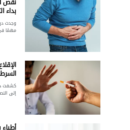
نقص ال
بداء ال
وجدت درا
مهمًا في الح
الإقلا
السرطا
كشفت در
إلى النصف
أطباء 