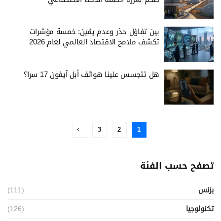
بين تفاؤل حذر وعدم يقين: خمسة مؤشرات
تكشف ملامح الاقتصاد العالمي لعام 2026
هل تتجسس علينا هواتف أبل آيفون 17 سرا؟
3
2
1
تصفح حسب الفئة
بزنس
(111)
تكنولوجيا
(126)