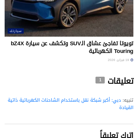
سيارتك
تويوتا تفاجئ عشاق الـSUV وتكشف عن سيارة bZ4X
Touring الكهربائية
19 فبراير، 2026
تعليقات
1
تنبيه:
دبي: أكبر شبكة نقل باستخدام الشاحنات الكهربائية ذاتية
القيادة
اترك تعليقاً