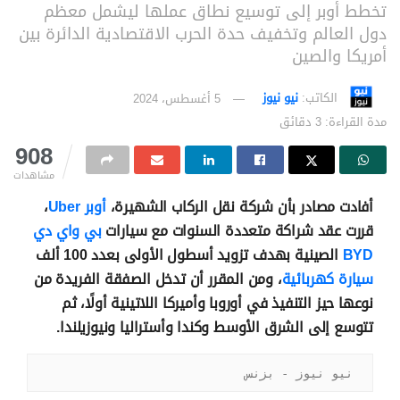
تخطط أوبر إلى توسيع نطاق عملها ليشمل معظم
دول العالم وتخفيف حدة الحرب الاقتصادية الدائرة بين
أمريكا والصين
الكاتب:
نيو نيوز
5 أغسطس، 2024
مدة القراءة: 3 دقائق
908
مشاهدات
أفادت مصادر بأن شركة نقل الركاب الشهيرة،
أوبر Uber
،
قررت عقد شراكة متعددة السنوات مع سيارات
بي واي دي
BYD
الصينية بهدف تزويد أسطول الأولى بعدد 100 ألف
سيارة كهربائية
، ومن المقرر أن تدخل الصفقة الفريدة من
نوعها حيز التنفيذ في أوروبا وأميركا اللاتينية أولًا، ثم
تتوسع إلى الشرق الأوسط وكندا وأستراليا ونيوزيلندا.
نيو نيوز - بزنس