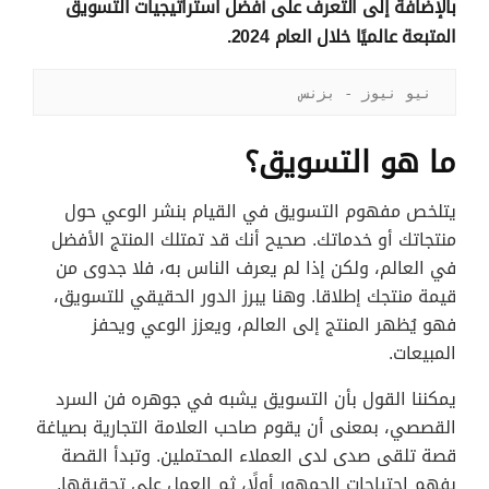
بالإضافة إلى التعرف على أفضل استراتيجيات التسويق
المتبعة عالميًا خلال العام 2024.
نيو نيوز - بزنس
ما هو التسويق؟
يتلخص مفهوم التسويق في القيام بنشر الوعي حول
منتجاتك أو خدماتك. صحيح أنك قد تمتلك المنتج الأفضل
في العالم، ولكن إذا لم يعرف الناس به، فلا جدوى من
قيمة منتجك إطلاقا. وهنا يبرز الدور الحقيقي للتسويق،
فهو يُظهر المنتج إلى العالم، ويعزز الوعي ويحفز
المبيعات.
يمكننا القول بأن التسويق يشبه في جوهره فن السرد
القصصي، بمعنى أن يقوم صاحب العلامة التجارية بصياغة
قصة تلقى صدى لدى العملاء المحتملين. وتبدأ القصة
بفهم احتياجات الجمهور أولًا، ثم العمل على تحقيقها.