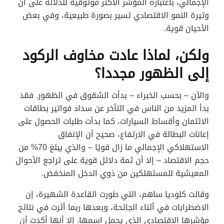
الإجمالي، باعتباره المؤشر الأكثر موثوقية للدلالة على أن
وتيرة النمو الاقتصادي تسير بصورة طبيعية، وفي بعض
الأحيان قوية.
ولكن، لماذا عادت مخاوف الركود
إلى الظهور مجددا؟
والآن – بحسب الخبراء – بدأت الشقوق في الظهور. فقد
بدأ المزيد من الناس في التأخر عن سداد فواتير بطاقات
الائتمان وأقساط السيارات، كما بدأت طلبات الحصول على
إعانات البطالة في الارتفاع، صحيح أن الإنفاق
الاستهلاكي الإجمالي ما زال قويًا – والذي يبلغ 70% من
حجم الاقتصاد – إلا أن ثمة دلائل قوية على تراجع الأحوال
المعيشية للمستهلكين من ذوي الدخل المنخفض.
وقالت كلوديا ساهم، التي طورت القاعدة الشهيرة، إن
الاضطرابات في أثناء الجائحة، وبعدها ربما أثرت في نتائج
مؤشرها الاقتصادي الذي يحمل اسمها. إلا أنها أكدت أن