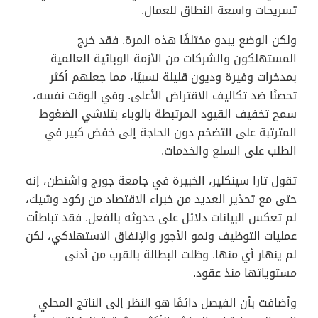
تسريحات واسعة النطاق للعمال.
ولكن الوضع يبدو مختلفًا هذه المرة. فقد خرج
المستهلكون والشركات من الأزمة الوبائية العالمية
بمدخرات وفيرة وديون قليلة نسبيًا، مما جعلهم أكثر
تحصنًا ضد تكاليف الاقتراض الأعلى. وفي الوقت نفسه،
سمح تخفيف القيود المرتبطة بالوباء بتلاشي الضغوط
المترتبة على التضخم دون الحاجة إلى خفض كبير في
الطلب على السلع والخدمات.
تقول تارا سينكلير، الخبيرة في جامعة جورج واشنطن، إنه
حتى مع تحذير العديد من خبراء الاقتصاد من ركود وشيك،
لم تعكس البيانات دلائل على حدوثه بالفعل. فقد تباطأت
عمليات التوظيف ونمو الأجور والإنفاق الاستهلاكي، لكن
لم ينهار أي منها. وظلت البطالة بالقرب من أدنى
مستوياتها منذ عقود.
وأضافت بأن الفيصل دائمًا هو النظر إلى الناتج المحلي