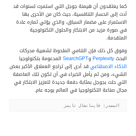
كما يعتقدون أن هيمنة جوجل التي استمرت لسنوات قد
أدت إلى انحسار التنافسية، حيث كان من الأحرى بها
الاستمرار على مضمار السباق، والذي يؤتي ثماره عادة
في صورة مزيد من الابتكار والحلول التكنولوجية
المتقدمة.
وفوق كل ذلك فإن التنامي الملحوظ لشعبية محركات
البحث
Perplexity
و
SearchGPT
المدعومة بتكنولوجيا
الذكاء الاصطناعي
قد أدى إلى تراجع العملاق الأكبر بعض
الشيء، ومن ثم يأمل الخبراء في أن تكون تلك العاصفة
التي حلت بجوجل بمثابة دفعة جديدة لتعزيز الابتكار في
مجال صناعة التكنولوجيا في العالم بوجه عام.
المصدر: فاينانشال تايمز