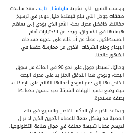
وبحسب التقرير الذي نشرته
فاينانشال تايمز
، فقد ساعدت
صفقات جوجل التي تبلغ قيمتها مليار دولار في ترسيخ
مكانتها كأفضل محرك بحث، الأمر الذي يؤدي إلى تعاظم
هيمنتها في الأسواق، ويحد من الاختيارات أمام
المستهلكين، فضلًا عن أثر ذلك على تحجيم مساحات
الإبداع ومنع الشركات الأخرى من ممارسة حقها في
الظهور عالميًا.
وحاليًا، تسيطر جوجل على نحو 90 في المائة من سوق
البحث، ويؤدي هذا التدفق المتزايد على محرك البحث
الخاص بها إلى دعم نموذج أعمالها القائم على الإعلانات،
حيث يدفع تدفق البيانات الشركة نحو تحسين خدماتها
بصفة مستمرة.
ويعتقد الخبراء أن الحكم الفاصل والسريع في تلك
القضية قد يشكل دفعة للقضاة الآخرين الذين لا تزال
لديهم قضايا شبيهة معلقة في مجال صناعة التكنولوجيا،