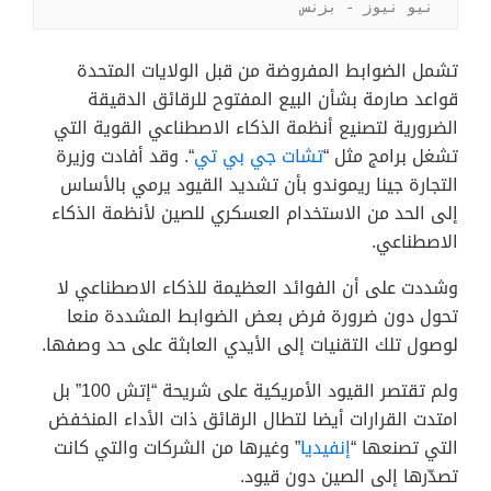
نيو نيوز - بزنس
تشمل الضوابط المفروضة من قبل الولايات المتحدة
قواعد صارمة بشأن البيع المفتوح للرقائق الدقيقة
الضرورية لتصنيع أنظمة الذكاء الاصطناعي القوية التي
تشغل برامج مثل “
تشات جي بي تي
“. وقد أفادت وزيرة
التجارة جينا ريموندو بأن تشديد القيود يرمي بالأساس
إلى الحد من الاستخدام العسكري للصين لأنظمة الذكاء
الاصطناعي.
وشددت على أن الفوائد العظيمة للذكاء الاصطناعي لا
تحول دون ضرورة فرض بعض الضوابط المشددة منعا
لوصول تلك التقنيات إلى الأيدي العابثة على حد وصفها.
ولم تقتصر القيود الأمريكية على شريحة “إتش 100” بل
امتدت القرارات أيضا لتطال الرقائق ذات الأداء المنخفض
التي تصنعها “
إنفيديا
” وغيرها من الشركات والتي كانت
تصدّرها إلى الصين دون قيود.