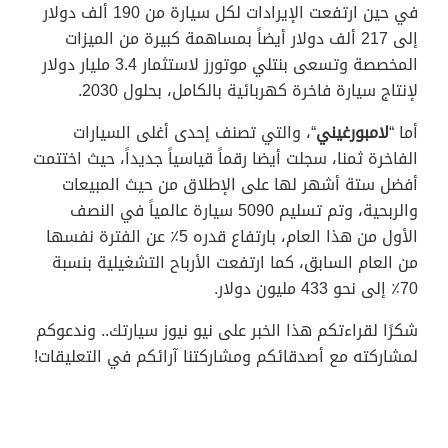
في حين ارتفعت الإيرادات لكل سيارة من 190 ألف دولار
إلى 217 ألف دولار أيضاً بمساهمة كبيرة من الميزات
المخصصة وتسعى بنتلي موتورز لاستثمار 3.4 مليار دولار
لإنتاج سيارة فاخرة كهربائية بالكامل، بحلول 2030.
أما “
لامبورغيني
“، والتي تصنف إحدى أغلى السيارات
الفاخرة ثمنا، سجلت أيضا رقماً قياسياً جديداً، حيث اختتمت
أفضل ستة أشهر لها على الإطلاق من حيث المبيعات
والربحية، وتم تسليم 5090 سيارة عالمياً في النصف
الأول من هذا العام، بارتفاع قدره 5٪ عن الفترة نفسها
من العام السابق، كما ارتفعت الأرباح التشغيلية بنسبة
70٪ إلى نحو 433 مليون دولار.
شكرًا لقراءتكم هذا الخبر على نيو نيوز سيارتك.. وندعوكم
لمشاركته مع أصدقائكم ومشاركتنا آرائكم في التعليقات!