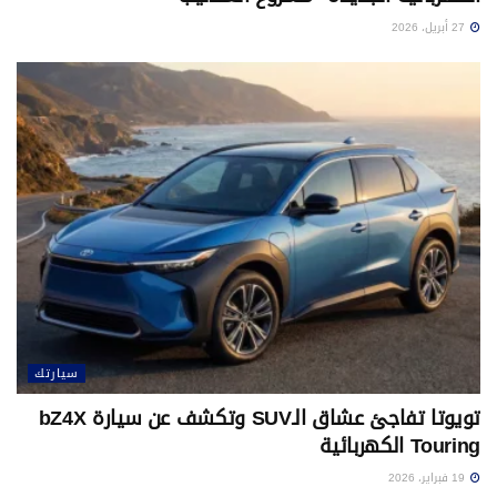
27 أبريل، 2026
سيارتك
تويوتا تفاجئ عشاق الـSUV وتكشف عن سيارة bZ4X
Touring الكهربائية
19 فبراير، 2026