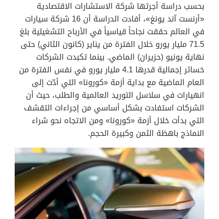
بحسب دراسة أجرتها شركة الاستشارات الاقتصادية
«أرنست آند يونغ»، أفادت الدراسة أن 16 شركة سيارات
في العالم حققت نجاحاً قياسياً في الأرباح التشغيلية بلغ
71.5 مليار يورو خلال الفترة من يناير (كانون الثاني) حتى
نهاية يونيو (حزيران) الماضي. بينما تكبدت الشركات
خسائر إجمالية قدرها 4.1 مليار يورو في نفس الفترة من
العام الماضية مع بداية أزمة «كورونا» التي أدّت إلى
انهيارات في سلاسل التوريد العالمية والطلب، حيث أن
الشركات استفادت بشكل أساسي من إجراءات التقشف
التي بدأت خلال أزمة «كورونا» ومن الاتجاه نحو شراء
النماذج باهظة الثمن وكبيرة الحجم.