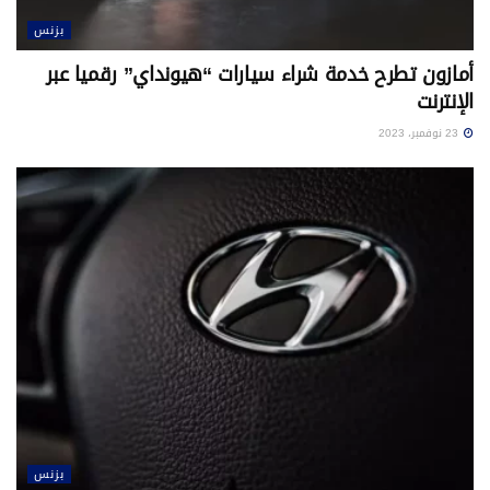
بزنس
أمازون تطرح خدمة شراء سيارات “هيونداي” رقميا عبر
الإنترنت
23 نوفمبر، 2023
بزنس