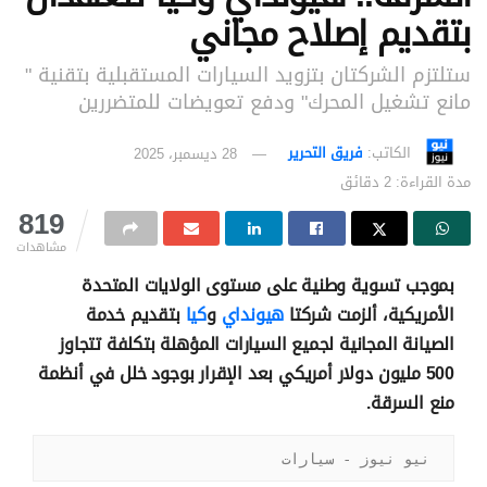
بتقديم إصلاح مجاني
ستلتزم الشركتان بتزويد السيارات المستقبلية بتقنية "
مانع تشغيل المحرك" ودفع تعويضات للمتضررين
الكاتب:
فريق التحرير
28 ديسمبر، 2025
مدة القراءة: 2 دقائق
819
مشاهدات
بموجب تسوية وطنية على مستوى الولايات المتحدة
الأمريكية، ألزمت شركتا
هيونداي
و
كيا
بتقديم خدمة
الصيانة المجانية لجميع السيارات المؤهلة بتكلفة تتجاوز
500 مليون دولار أمريكي بعد الإقرار بوجود خلل في أنظمة
منع السرقة.
نيو نيوز - سيارات