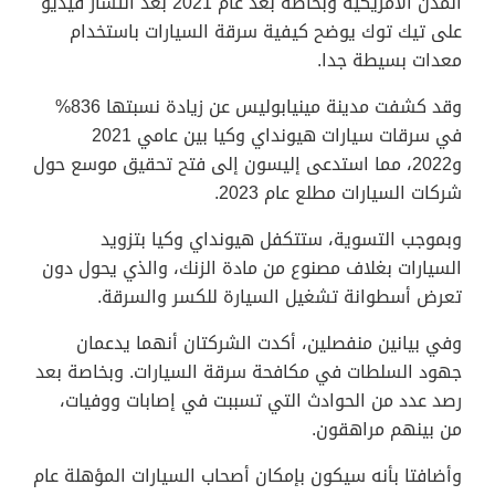
المدن الأمريكية وبخاصة بعد عام 2021 بعد انتشار فيديو
على تيك توك يوضح كيفية سرقة السيارات باستخدام
معدات بسيطة جدا.
وقد كشفت مدينة مينيابوليس عن زيادة نسبتها 836%
في سرقات سيارات هيونداي وكيا بين عامي 2021
و2022، مما استدعى إليسون إلى فتح تحقيق موسع حول
شركات السيارات مطلع عام 2023.
وبموجب التسوية، ستتكفل هيونداي وكيا بتزويد
السيارات بغلاف مصنوع من مادة الزنك، والذي يحول دون
تعرض أسطوانة تشغيل السيارة للكسر والسرقة.
وفي بيانين منفصلين، أكدت الشركتان أنهما يدعمان
جهود السلطات في مكافحة سرقة السيارات. وبخاصة بعد
رصد عدد من الحوادث التي تسببت في إصابات ووفيات،
من بينهم مراهقون.
وأضافتا بأنه سيكون بإمكان أصحاب السيارات المؤهلة عام