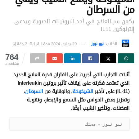
من السرطان
يكمن سر العلاج في أحد البروتينات الحيوية ويدعى
إنترلوكين IL11
الكاتب:
نيو نيوز
29 يوليو، 2024
مدة القراءة: 3 دقائق
764
مشاهدات
أثبتت التجارب التي أجريت على الفئران قدرة العلاج الجديد
الذي تعتمد فكرته على إيقاف تأثير بروتين Interleukin
(IL-11) على تأخير
الشيخوخة
، والوقاية من
السرطان
،
وتعزيز بعض الحواس مثل السمع والإبصار، وتقوية
العضلات، وتأخير الشيب أيضًا.
نيو نيوز - صحتك