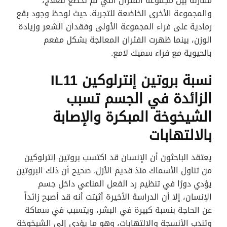
مقارنة بين مجموعة الفئران التي لم تخضع للعلاج،
والمجموعة الأخرى الخاضعة للتجربة. حيث لوحظ وجود بقع
رمادية على فراء المجموعة الأولى وفقدان الشعر وزيادة
الوزن، بينما ظهرت الفئران المعالجة بشكل مفعم
بالحيوية مع فراء سميك لامع.
نسبة بروتين إنترلوكين IL11
الزائدة في الجسم تسبب
الشيخوخة المبكرة والإصابة
بالالتهابات
يعتقد الباحثون أن الإنسان قد اكتسب بروتين إنترلوكين
من تناول الأسماك منذ قديم الأزل. صحيح أن ذلك البروتين
يؤدي دورًا في تنظيم رد الفعل المناعي داخل جسم
الإنسان، إلا أن الدراسة الأخيرة أثبتت أنه قد أصبح زائداً
عن الحاجة بنسبة كبيرة في البشر، ويتسبب في سماكة
وتندب الأنسجة والالتهابات، وهو ما يؤدي إلى الشيخوخة