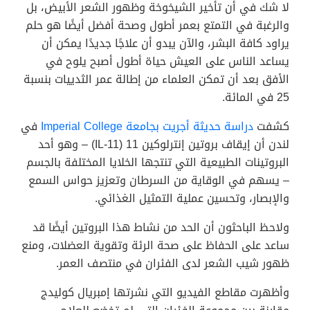
لا شك في أن تأخير الشيخوخة وظهور الشعر الأبيض، بل
والرغبة في التمتع بعمر أطول وصحة أفضل أيضًا هو حلم
يراود كافة البشر، والآن يبدو أن علاجًا جديدًا يمكن أن
يساعد الناس على العيش حياة أطول أصبح يلوح في
الأفق بعد أن تمكن العلماء من إطالة عمر الثدييات بنسبة
25 في المائة.
كشفت
دراسة حديثة أجريت بجامعة Imperial College
في
لندن أن إيقاف بروتين إنترلوكين 11 (IL-11) – وهو أحد
البروتينات الطبيعية التي تنتجها الخلايا المختلفة بالجسم
– يسهم في الوقاية من السرطان وتعزيز حواس السمع
والإبصار، وتحسين عملية التمثيل الغذائي.
ولاحظ الباحثون أن الحد من نشاط هذا البروتين أيضًا قد
ساعد على الحفاظ على صحة الرئة وتقوية العضلات، ومنع
ظهور شيب الشعر لدى الفئران في منتصف العمر.
وأظهرت مقاطع الفيديو التي نشرتها إمبريال كوليدج