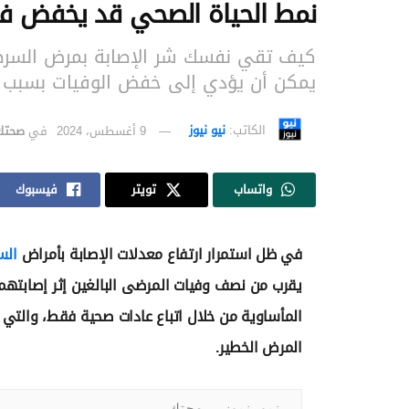
نمط الحياة الصحي قد يخفض فر
كيف تقي نفسك شر الإصابة بمرض السرطان
يمكن أن يؤدي إلى خفض الوفيات بسبب 
الكاتب:
نيو نيوز
9 أغسطس، 2024
في
صحتك
واتساب
تويتر
فيسبوك
في ظل استمرار ارتفاع معدلات الإصابة بأمراض
الس
يقرب من نصف وفيات المرضى البالغين إثر إصابتهم 
المأساوية من خلال اتباع عادات صحية فقط، والتي
المرض الخطير.
نيو نيوز - صحتك