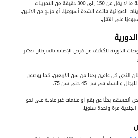
توصي إرشادات النشاط البدني للأمريكيين بممارسة ما لا يقل عن 150 إلى 300 دقيقة من التمرينات
 إلى 150 دقيقة من التمرينات الهوائية فائقة الشدة أسبوعيًا، أو مزيج من الاثنين.
وعيًا على الأقل.
لدورية
حوصات الدورية للكشف عن فرص الإصابة بالسرطان يعتبر
.
ن الثدي كل عامين بدءًا من سن الأربعين. كما يوصون
لنساء في سن 45 حتى سن 75.
 أنفسهم بحثًا عن بقع أو علامات غير عادية على نحو
جلدية مرة واحدة سنويًا.
س