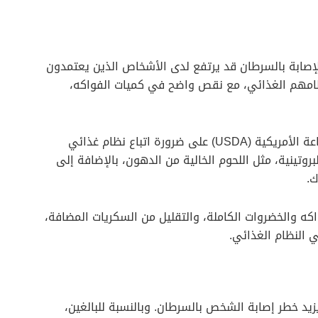
ادرة حديثا عن ACS، فإن خطر الإصابة بالسرطان قد يرتفع لدى الأشخاص الذين يعتمدون
ظامهم الغذائي، مع نقص واضح في كميات الفواكه،
تنص التوجيهات الغذائية التي أصدرتها وزارة الزراعة الأمريكية (USDA) على ضرورة اتباع نظام غذائي
وتينية، مثل اللحوم الخالية من الدهون، بالإضافة إلى
ك.
كه والخضروات الكاملة، والتقليل من السكريات المضافة،
 النظام الغذائي.
يد خطر إصابة الشخص بالسرطان. وبالنسبة للبالغين،