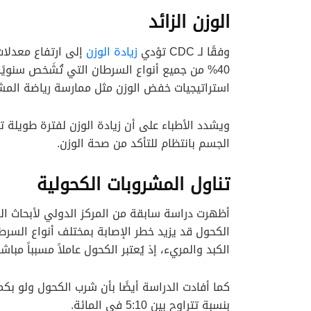
الوزن الزائد
وفقًا لـ CDC تؤدي
زيادة الوزن
40% من جميع أنواع السرطان التي تُشَخص سنويًا 
استراتيجيات خفض الوزن مثل ممارسة رياضة المش
ويشدد الأطباء على أن زيادة الوزن لفترة طويلة ت
الجسم بانتظام للتأكد من صحة الوزن.
تناول المشروبات الكحولية
الكحول قد يزيد خطر الإصابة بمختلف أنواع السرط
الكبد والمريء، إذ يُعتبر الكحول عاملاً مسبباً مباش
كما أفادت الدراسة أيضًا بأن شرب الكحول ولو بكم
بنسبة تتراوح بين 5:10 في المائة.