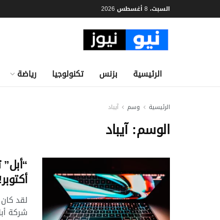
السبت، 8 أغسطس 2026
الرئيسية
بزنس
تكنولوجيا
رياضة
الرئيسية
وسم
آيباد
الوسم:
آيباد
“أبل” 
أكتوبر!
لقد كان 
شركة أبل