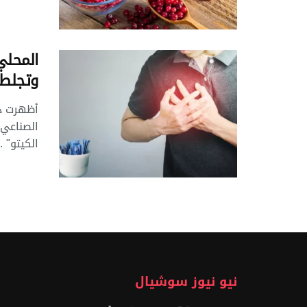
المحلي
وتجلط 
أظهرت در
الكيتو" ..
نيو نيوز سوشيال