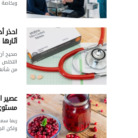
وبخاصة ..
احذر أ
آثارها 
صحيح أن 
التخلص م
من شأنها
عصير ا
مستوى
ربما سمع
ولكن الج