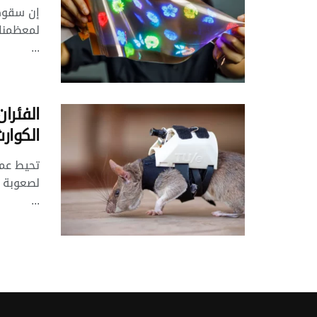
إن سقوط
لمعظمنا،
...
الفئران
الكوار
تحيط عمل
لصعوبة ت
...