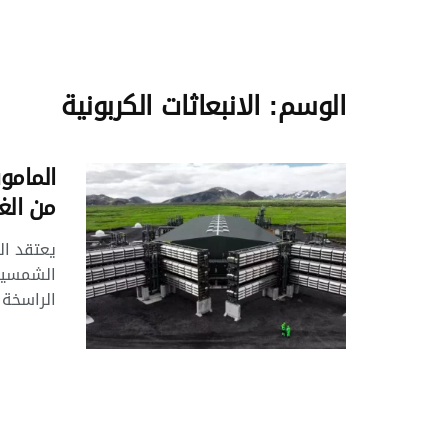
الوسم:
الانبعاثات الكربونية
المامو
من الغ
يعتقد الع
الشمسية 
الراسخة 