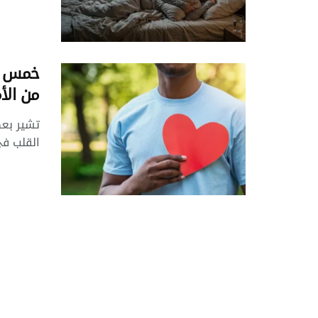
خمس خ
من الأ
تشير بعض
القلب في