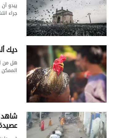
يبدو أن 
جراء انتش
ديك أل
هل من ال
الممكن أ
شاهد ب
عصيدة