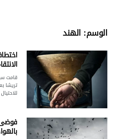
الوسم:
الهند
اختطاف
الانتقا
قامت سيد
تريشا بع
للاحتيال .
فوضى ف
بالهوا