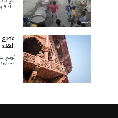
في حادث
ساخنة وا
مصرع ر
الهند
تُوفي ط
مجموعة م