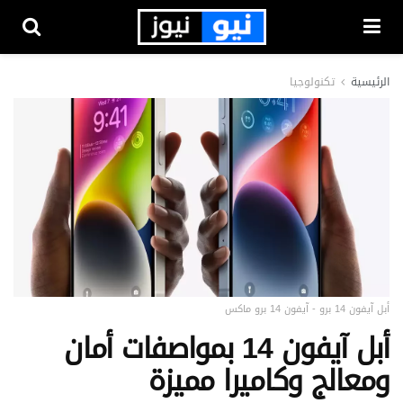
الرئيسية
تكنولوجيا
أبل آيفون 14 برو - آيفون 14 برو ماكس
أبل آيفون 14 بمواصفات أمان
ومعالج وكاميرا مميزة