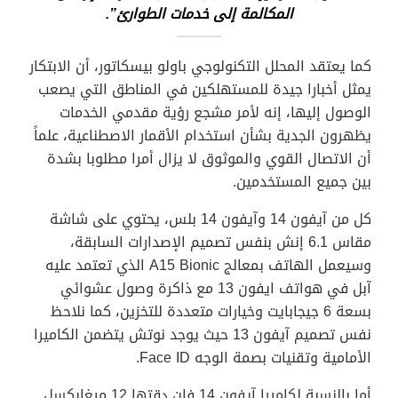
المكالمة إلى خدمات الطوارئ”.
كما يعتقد المحلل التكنولوجي باولو بيسكاتور، أن الابتكار
يمثل أخبارا جيدة للمستهلكين في المناطق التي يصعب
الوصول إليها، إنه لأمر مشجع رؤية مقدمي الخدمات
يظهرون الجدية بشأن استخدام الأقمار الاصطناعية، علماً
أن الاتصال القوي والموثوق لا يزال أمرا مطلوبا بشدة
بين جميع المستخدمين.
كل من آيفون 14 وآيفون 14 بلس، يحتوي على شاشة
مقاس 6.1 إنش بنفس تصميم الإصدارات السابقة،
وسيعمل الهاتف بمعالج A15 Bionic الذي تعتمد عليه
آبل في هواتف ايفون 13 مع ذاكرة وصول عشوائي
بسعة 6 جيجابايت وخيارات متعددة للتخزين، كما نلاحظ
نفس تصميم آيفون 13 حيث يوجد نوتش يتضمن الكاميرا
الأمامية وتقنيات بصمة الوجه Face ID.
أما بالنسبة لكاميرا آيفون 14 فإن دقتها 12 ميغابكسل