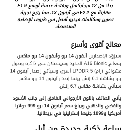
بدلا من 12 ميجابكسل وبفتحة عدسة أوسع F1.9
مقارنة مع F2.2 في آيفون 13، مما يتيح تجربة
تصوير ومكالمات فيديو أفضل في ظروف الإضاءة
المنخفضة.
معالج أقوى وأسرع
سيزوّد الإصدارين
آيفون 14 برو وآيفون 14 برو ماكس
بمعالج A16 Bionic الجديد وسيحصلان على ذاكرة وصول
عشوائي (رام) LPDDR 5 أسرع، وسيأتي إصدار آيفون 14
برو بشاشة 6.1 إنش بينما إصدار آيفون 14 برو ماكس
سيأتي بشاشة مقاس 6.7 إنش.
يأتي الهاتف باللون الأرجواني الغامق إلى جانب الأسود
والفضي والذهبي ويبلغ سعر آيفون 14 برو 999 دولارا
أمريكيا و1099 جنيها إسترلينيا في بريطانيا.
ساعة ذكية جديدة من أبل