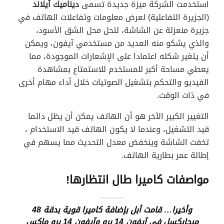
استخدمت الشركة ميزة جديدة تسمى
ديناميك آيلاند
(الجزيرة التفاعلية) لعرض معلومات وتفاعلات الهاتف في
جزيرة منعزلة عن الشاشة، لتحل محل الشق الأسود،
والذي يشكو منه العديد من مستخدمي آيفون، ويمكن
أن يتغير شكله اعتمادا على الإشعارات الموجودة، مما
يعطي مساحة أكبر للمستخدم للاستمتاع بمشاهدة
الفيديو والتحكم بتشغيل الصوتيات خلال أداء مهام أخرى
في ذات الوقت.
التغيير الكبير الآخر هو أن الهاتف يمكن أن يظل دائما
قيد التشغيل، وعندما لا يكون الهاتف قيد الاستخدام ،
تخفت الشاشة وينخفض معدل التحديث مما يسهم في
إطالة عمر بطارية الهاتف.
مواصفات كاميرا طال انتظارها!
وأخيرا… قامت أبل بإضافة كاميرا قوية بدقة 48
ميجابكسل في آيفون 14 برو وآيفون 14 برو ماكس