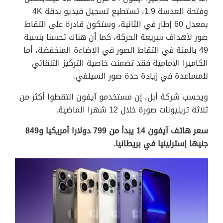
وفتحة العدسة 1.9، تستطيع تسجيل فيديو بدقة 4K
بمعدل 60 إطار في الثانية، وستكون قادرة على التقاط
صور لأهداف سريعة الحركة، كما أن هناك تحسنا بنسبة
49 بالمئة في التقاط الصور في الإضاءة المنخفضة، أما
الكاميرا الأمامية فقد تضمنت خاصية التركيز التلقائي
للمساعدة في زيادة حدة صور السيلفي.
ويحسب شركة أبل، إن مستخدمو آيفون التقطوا أكثر من
ثلاثة تريليونات صورة خلال 12 شهرا الماضية.
سعر هاتف آيفون 14 يبدأ من 799 دولارا أمريكيا و849
جنيها إسترلينيا في بريطانيا.