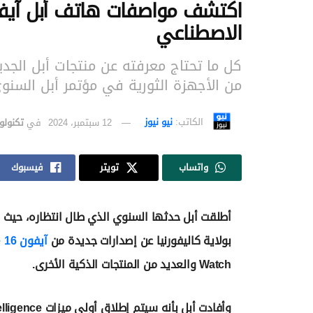
الاصطناعي
من الأجهزة الثورية في مؤتمر أبل السنوي 24
الكاتب:
نيو نيوز
12 سبتمبر، 2024
في
تكنولو
واتساب
تويتر
فيسبوك
أطلقت أبل حدثها السنوي الذي طال انتظاره، حيث 
بولاية كاليفورنيا عن إصدارات جديدة من
آيفون 16 iPhone
Watch والعديد من المنتجات الذكية الأخرى.
وأفادت أبل بأنه سيتم إطلاق أولى ميزات Apple Intelligence لجهاز