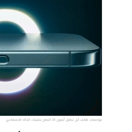
مواصفات هاتف أبل تطلق آيفون 16 المعزز بتقنيات الذكاء الاصطناعي