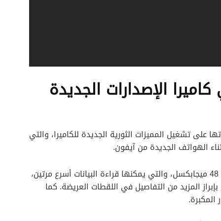
اميرا الإصدارات الجديدة
A18 Pro الجديدة هو قدرتها على تشغيل المميزات الثورية الجديدة للكاميرا، والتي
اء الهواتف الجديدة من آيفون.
وبحسب أبل، فسوف تتوفر Fusion Camera بدقة 48 ميجابكسل، والتي يمكنها قراءة البيانات أسرع مرتين،
قة 48 ميجابكسل تسمح بإبراز المزيد من التفاصيل في اللقطات العريضة. كما