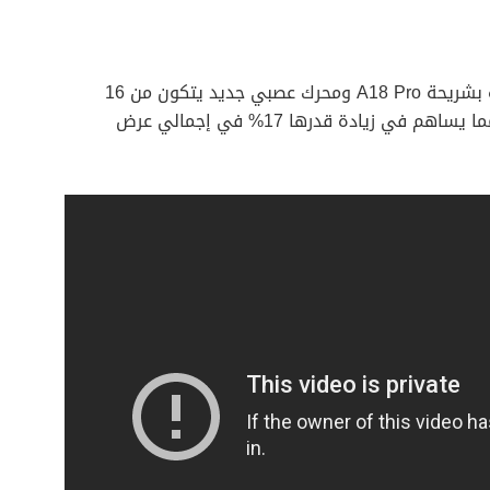
وأعلنت أبل أن طرازات iPhone Pro الجديدة مزودة بشريحة A18 Pro ومحرك عصبي جديد يتكون من 16
نواة، وهو ما يدعم تشغيل Apple Intelligence، مما يساهم في زيادة قدرها 17% في إجمالي عرض