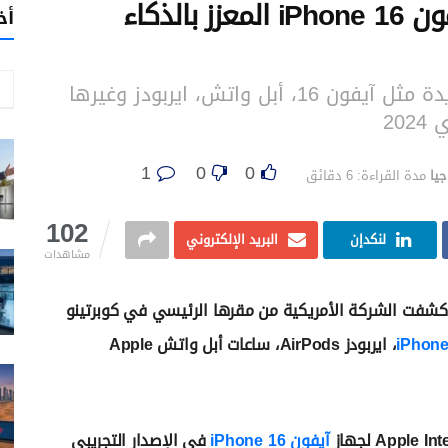
اكتشف مواصفات هاتف أبل آيفون 16 iPhone المعزز بالذكاء
أخ
كل ما تحتاج معرفته عن منتجات أبل الجديدة مثل آيفون 16، أبل واتش، ايربودز وغيرها
20
1
0
0
جيا
مدة القراءة: 6 دقائق
102
لنكدإن
البريد الإلكتروني
مشاهدات
كشفت الشركة الأمريكية من مقرها الرئيسي في كوبرتينو
، ايربودز AirPods، ساعات أبل واتش Apple
آيفون iPhone 16
في الإصدار التجريبي