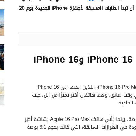
الشهر المقبل، هذا في الوقت الذي من المقرر فيه أن تبدأ الطلبات المسبقة لأجهزة iPhone الجديدة يوم 20
مميزات هواتف iPhone 16 Pro Max وiPhone 16
كشفت شركة أبل عن هاتفي iPhone 16 Pro وiPhone 16 Pro Max، اللذين انضما إلى iPhone 16
الشركة في وقت سابق. وهما هاتفان أكثر تميزًا من آبل، حيث
العادية.
يتميز هاتف iPhone 16 Pro بشاشة قياس 6.3 بوصة، بينما يأتي هاتف Apple 16 Pro Max بشاشة أكبر
تبلغ 6.9 بوصة. هذه الشاشات أكبر من تلك الموجودة في الطرازات السابقة، التي كانت بحجم 6.1 بوصة