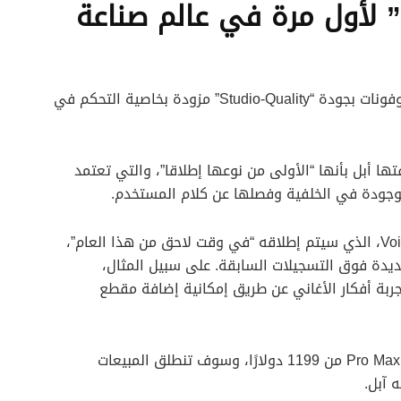
إطلاق ميزة “Audio Mix” لأول مرة في عالم صناعة
أفادت أبل بأن طرازات Pro تحتوي على أربعة ميكروفونات بجودة “Studio-Quality” مزودة بخاصية التحكم في
A” الجديدة، التي وصفتها أبل بأنها “الأولى من نوعها إطلاقا”، والتي تعتمد
لموجودة في الخلفية وفصلها عن كلام المستخدم.
وأعلنت أبل أن التحديث الجديد لتطبيق Voice Memos، الذي سيتم إطلاقه “في وقت لاحق من هذا العام”،
ة فوق التسجيلات السابقة. على سبيل المثال،
بة أفكار الأغاني عن طريق إمكانية إضافة مقطع
ويبدأ سعر iPhone 16 Pro من 999 دولارًا، وسعر Pro Max من 1199 دولارًا، وسوف تنطلق المبيعات