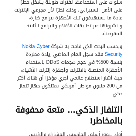
سنوات على استخدامها لفترات طويلة يشكل خطرًا
على الأمن السيبراني، وذلك نظرًا لأن مجرمي الإنترنت
عادة ما يستهدفون تلك الأجهزة ببرامج ضارة،
وينشرونها عبر تطبيقات الأفلام والبرامج الثابتة
المقرصنة.
وبحسب البحث الذي قامت به شركة
Nokia Cyber
Security
فقد سجل العام الماضي زيادة مطردة
بنسبة 500% في حجم هجمات DDoS باستخدام
الأجهزة المتصلة بالانترنت وأجهزة إنترنت الأشياء،
حيث أشار استطلاع عالمي أجري مؤخرًا أن هناك أكثر
من 200 مليون مواطن أمريكي يمتلكون جهاز تلفاز
ذكي.
التلفاز الذكي… متعة محفوفة
بالمخاطر!
أفاد تيمور أسلم، المؤسس المشارك والرئيس