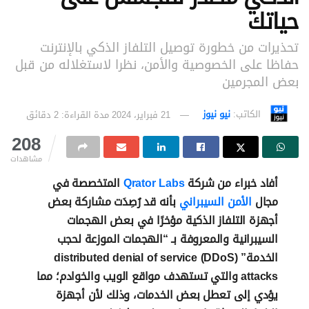
حياتك
تحذيرات من خطورة توصيل التلفاز الذكي بالإنترنت
حفاظا على الخصوصية والأمن، نظرا لاستغلاله من قبل
بعض المجرمين
الكاتب:
نيو نيوز
21 فبراير، 2024
مدة القراءة: 2 دقائق
208
مشاهدات
أفاد خبراء من شركة
Qrator Labs
المتخصصة في
مجال
الأمن السيبراني
بأنه قد رُصِدَت مشاركة بعض
أجهزة التلفاز الذكية مؤخرًا في بعض الهجمات
السيبرانية والمعروفة بـ “الهجمات الموزعة لحجب
الخدمة” distributed denial of service (DDoS)
attacks والتي تستهدف مواقع الويب والخوادم؛ مما
يؤدي إلى تعطل بعض الخدمات، وذلك لأن أجهزة