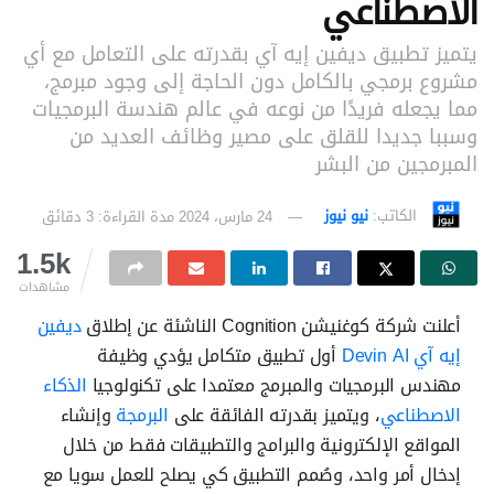
الاصطناعي
يتميز تطبيق ديفين إيه آي بقدرته على التعامل مع أي
مشروع برمجي بالكامل دون الحاجة إلى وجود مبرمج،
مما يجعله فريدًا من نوعه في عالم هندسة البرمجيات
وسببا جديدا للقلق على مصير وظائف العديد من
المبرمجين من البشر
الكاتب:
نيو نيوز
24 مارس، 2024
مدة القراءة: 3 دقائق
1.5k
مشاهدات
أعلنت شركة كوغنيشن Cognition الناشئة عن إطلاق
ديفين
إيه آي Devin AI
أول تطبيق متكامل يؤدي وظيفة
مهندس البرمجيات والمبرمج معتمدا على تكنولوجيا
الذكاء
الاصطناعي
، ويتميز بقدرته الفائقة على
البرمجة
وإنشاء
المواقع الإلكترونية والبرامج والتطبيقات فقط من خلال
إدخال أمر واحد، وصُمم التطبيق كي يصلح للعمل سويا مع