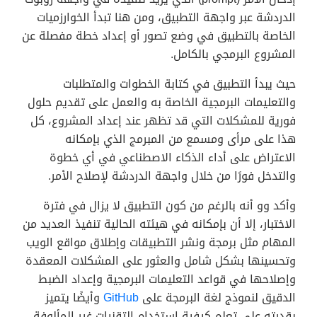
الدردشة عبر واجهة التطبيق، ومن هنا تبدأ الخوارزميات
الخاصة بالتطبيق في وضع تصور أو إعداد خطة مفصلة عن
المشروع البرمجي بالكامل.
حيث يبدأ التطبيق في كتابة الخطوات والمتطلبات
والتعليمات البرمجية الخاصة به والعمل على تقديم حلول
فورية للمشكلات التي قد تظهر عند إعداد المشروع، كل
هذا على مرأى ومسمع من المبرمج الذي بإمكانه
الاعتراض على أداء الذكاء الاصطناعي في أي خطوة
والتدخل فورًا من خلال واجهة الدردشة لإصلاح الأمر.
وأكد وو أنه بالرغم من كون التطبيق لا يزال في فترة
الاختبار، إلا أن بإمكانه في هيئته الحالية تنفيذ العديد من
المهام مثل برمجة ونشر التطبيقات وإطلاق مواقع الويب
وتحسينها بشكل شامل والعثور على المشكلات المعقدة
وإصلاحها في قواعد التعليمات البرمجية وإعداد الضبط
الدقيق لنموذج لغة البرمجة على
GitHub
وأيضًا يتميز
بقدرته على تعلم كيفية استخدام التقنيات غير المألوفة.