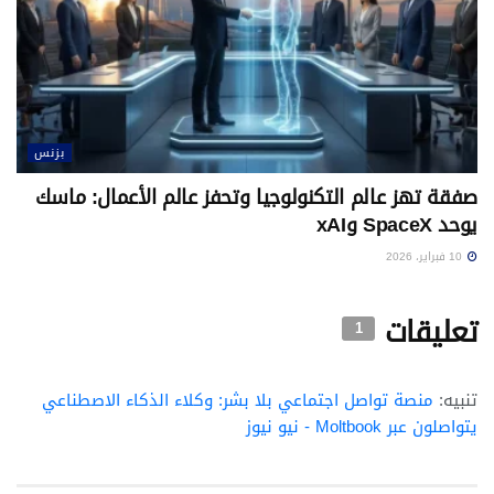
بزنس
صفقة تهز عالم التكنولوجيا وتحفز عالم الأعمال: ماسك
يوحد SpaceX وxAI
10 فبراير، 2026
تعليقات
1
تنبيه:
منصة تواصل اجتماعي بلا بشر: وكلاء الذكاء الاصطناعي
يتواصلون عبر Moltbook - نيو نيوز