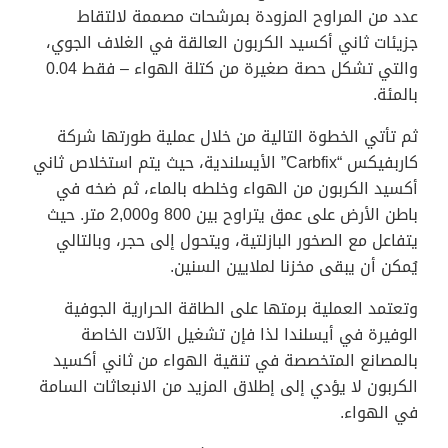
عدد من المراوح المزودة بمرشحات مصممة لالتقاط
جزيئات ثاني أكسيد الكربون العالقة في الغلاف الجوي،
والتي تشكل حصة صغيرة من كتلة الهواء – فقط 0.04
بالمئة.
ثم تأتي الخطوة التالية من خلال عملية طورتها شركة
كاربفيكس “Carbfix” الأيسلندية، حيث يتم استخلاص ثاني
أكسيد الكربون من الهواء وخلطه بالماء، ثم ضخه في
باطن الأرض على عمق يتراوح بين 800 و2,000 متر. حيث
يتفاعل مع الصخور البازلتية، ويتحول إلى حجر، وبالتالي
يُمكن أن يبقى مخزنا لملايين السنين.
وتعتمد العملية برمتها على الطاقة الحرارية الجوفية
الوفيرة في أيسلندا لذا فإن تشغيل الآلات الخاصة
بالمصانع المتخصصة في تنقية الهواء من ثاني أكسيد
الكربون لا يؤدي إلى إطلاق المزيد من الانبعاثات السامة
في الهواء.