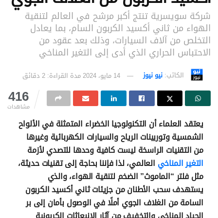
شركة سويسرية تنتج أكبر مرشح في العالم لتنقية
الهواء من ثاني أكسيد الكربون السام، بما يعادل
التخلص من آلاف السيارات، وذلك بعد عقود من
الاحتباس الحراري الذي أدى إلى التغير المناخي
الكاتب:
نيو نيوز
14 مايو، 2024
مدة القراءة: 2 دقائق
416
مشاهدات
يعتقد العلماء أن التكنولوجيا الخضراء المتمثلة في الألواح
الشمسية وتوربينات الرياح والسيارات الكهربائية وغيرها
من التقنيات الراسخة ليست كافية وحدها للتصدي لأزمة
التغير المناخي
العالمي، لذا فإننا بحاجة إلى تقنيات حديثة،
مثل فلتر “الماموث” الضخم لتنقية الهواء، والذي
يستهدف سحب الأطنان من جزيئات ثاني أكسيد الكربون
السامة من الغلاف الجوي أملًا في الوصول بأمان إلى بر
الحياد المناخي والتخفيف من آثار الانبعاثات الكربونية