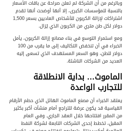
وبالرغم من أن الشركة لم تعلن صراحة عن باقات الأسعار
بالنسبة للمؤسسات الكبرى، إلا أنها أوضحت أنها تقدم
اشتراكات لإزالة الكربون للأشخاص العاديين بسعر 1,500
دولار لكل طن متري من الكربون الذي يُزال.
ومع استمرار التوسع في بناء مصانع إزالة الكربون، يأمل
الخبراء في أن تنخفض التكاليف إلى ما يقرب من 100
دولار للطن، وهو السعر المستهدف الذي تسعى إليه
العديد من الشركات الناشئة.
الماموث… بداية الانطلاقة
للتجارب الواعدة
يعتقد الخبراء أن مصنع الماموث الهائل الذي حطم الأرقام
القياسية قد يكون عرضة للتراجع أمام منشآت أكبر بكثير
من المقرر افتتاحها خلال العقد الجاري. وفي العام
المقبل، تخطط إحدى الشركات التابعة لشركة النفط
العالمية أوكسيدنتال بتروليوم لافتتاح مصنع في تكساس