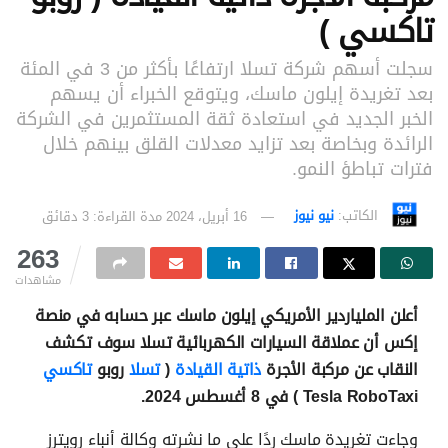
تاكسي )
سجلت أسهم شركة تسلا ارتفاعًا بأكثر من 3 في المئة
بعد تغريدة إيلون ماسك، ويتوقع الخبراء أن يسهم
الخبر الجديد في استعادة ثقة المستثمرين في الشركة
الرائدة وبخاصة بعد تزايد معدلات القلق بينهم خلال
فترات تباطؤ النمو.
الكاتب:
نيو نيوز
16 أبريل، 2024
مدة القراءة: 3 دقائق
263
مشاهدات
أعلن الملياردير الأمريكي إيلون ماسك عبر حسابه في منصة
إكس أن عملاقة السيارات الكهربائية تسلا سوف تكشف
النقاب عن مركبة الأجرة
ذاتية القيادة
(
تسلا
روبو
تاكسي
Tesla RoboTaxi ) في 8 أغسطس 2024.
وجاءت تغريدة ماسك ردًا على ما نشرته وكالة أنباء رويترز