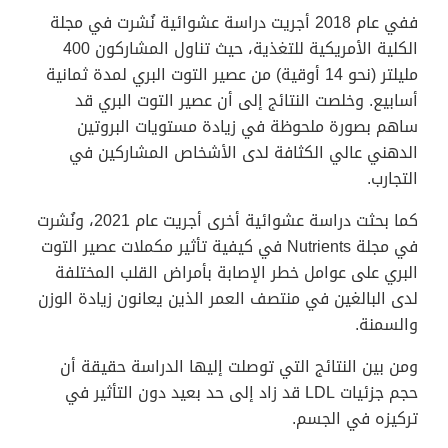
ففي عام 2018 أجريت دراسة عشوائية نُشرت في مجلة
الكلية الأمريكية للتغذية، حيث تناول المشاركون 400
مليلتر (نحو 14 أوقية) من عصير التوت البري لمدة ثمانية
أسابيع. وخلصت النتائج إلى أن عصير التوت البري قد
ساهم بصورة ملحوظة في زيادة مستويات البروتين
الدهني عالي الكثافة لدى الأشخاص المشاركين في
التجارب.
كما بحثت دراسة عشوائية أخرى أجريت عام 2021، ونُشرت
في مجلة Nutrients في كيفية تأثير مكملات عصير التوت
البري على عوامل خطر الإصابة بأمراض القلب المختلفة
لدى البالغين في منتصف العمر الذين يعانون زيادة الوزن
والسمنة.
ومن بين النتائج التي توصلت إليها الدراسة حقيقة أن
حجم جزئيات LDL قد زاد إلى حد بعيد دون التأثير في
تركيزه في الجسم.