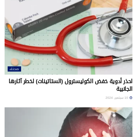
صحتك
احذر أدوية خفض الكوليسترول (الستاتينات) لخطر آثارها
الجانبية
10 سبتمبر، 2024