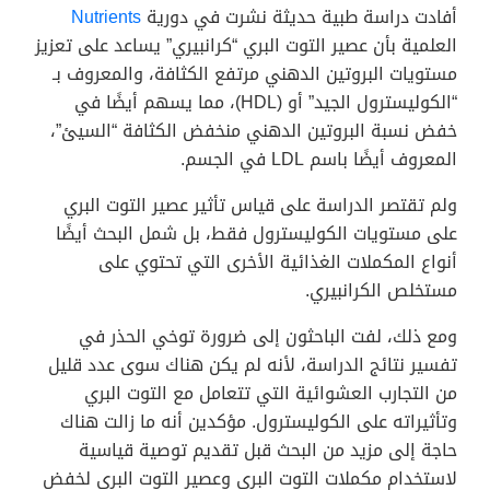
أفادت دراسة طبية حديثة نشرت في دورية
Nutrients
العلمية بأن عصير التوت البري “كرانبيري” يساعد على تعزيز
مستويات البروتين الدهني مرتفع الكثافة، والمعروف بـ
“الكوليسترول الجيد” أو (HDL)، مما يسهم أيضًا في
خفض نسبة البروتين الدهني منخفض الكثافة “السيئ”،
المعروف أيضًا باسم LDL في الجسم.
ولم تقتصر الدراسة على قياس تأثير عصير التوت البري
على مستويات الكوليسترول فقط، بل شمل البحث أيضًا
أنواع المكملات الغذائية الأخرى التي تحتوي على
مستخلص الكرانبيري.
ومع ذلك، لفت الباحثون إلى ضرورة توخي الحذر في
تفسير نتائج الدراسة، لأنه لم يكن هناك سوى عدد قليل
من التجارب العشوائية التي تتعامل مع التوت البري
وتأثيراته على الكوليسترول. مؤكدين أنه ما زالت هناك
حاجة إلى مزيد من البحث قبل تقديم توصية قياسية
لاستخدام مكملات التوت البري وعصير التوت البري لخفض