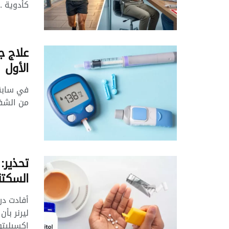
كأدوية ..
علاج ج
الأول
من الشفا
تحذير: 
السكتة
أفادت در
ليرنر بأ
إكسيليتول