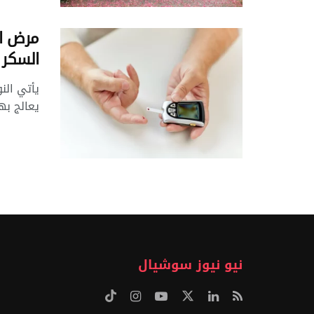
مرض ا
السكر 
يأتي الن
يعالج به
نيو نيوز سوشيال