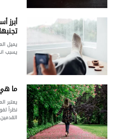
أبرز أ
تجنبها
يميل الم
يسبب انخ
ما هي 
يعتبر ال
نظراً لف
القدمين؟ 