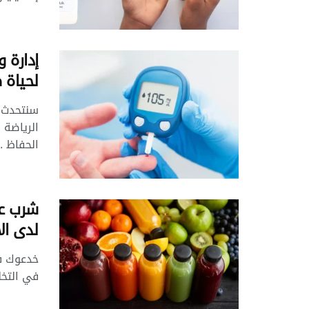
إدارة 
لحياة 
سنتحدث ف
الرياضة
الحفاظ ..
شرب عص
لدى ال
خدعوك فق
في التخل