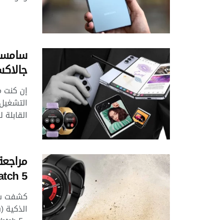
جالاكس
إن كنت م
التشغيل 
القابلة ل
مراجعة
atch 5
كشفت شر