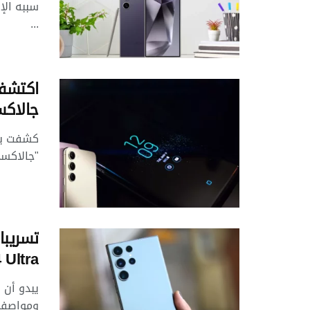
...
اكتشف
جالاكسي S24
كشفت بع
"جالاكسي S24" سوف يتم طرحه في الأسواق في م
 Ultra
يبدو أن 
ومواصفات سلسلة S24 القاد