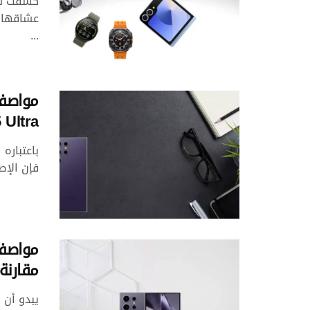
كشفت سام
...
 Ultra
فإن الإصد
مقارنة بـ ltra
يبدو أن 