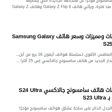
سونج مؤخرًا عن منتجاتها الجديدة التي ينتظرها
عشاقها منذ فترة، ويأتي هاتف Galaxy Z Flip 6 وهاتف Galaxy Z
مواصفات ومميزات وسعر هاتف Samsung Galaxy
S25
باعتباره المنافس الأقوى لـسلسلة هواتف آيفون 16 برو من أبل...
ار الجديد من هاتف سامسونج جالاكسي إس 25 ألترا ...
مواصفات هاتف سامسونج جالاكسي S24 Ultra
S23 U
الجدل الدائر على ساحة عشاق هواتف سامسونج مؤخرًا