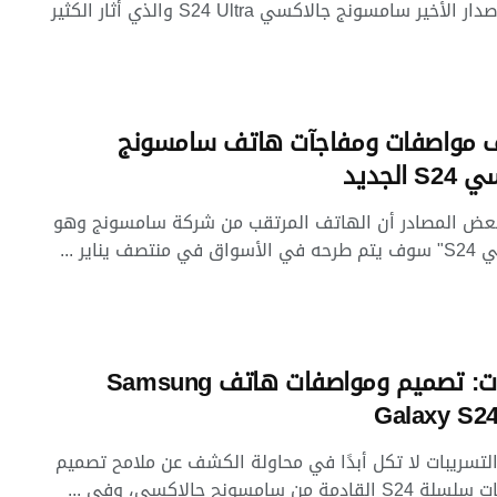
سببه الإصدار الأخير سامسونج جالاكسي S24 Ultra والذي أثار الكثير
 مواصفات ومفاجآت هاتف سامسونج
 الجديد
ض المصادر أن الهاتف المرتقب من شركة سامسونج وهو
نتصف يناير ...
تسريبات: تصميم ومواصفات هاتف Samsung
Galaxy S24
التسريبات لا تكل أبدًا في محاولة الكشف عن ملامح تصميم
مة من سامسونج جالاكسي، وفي ...