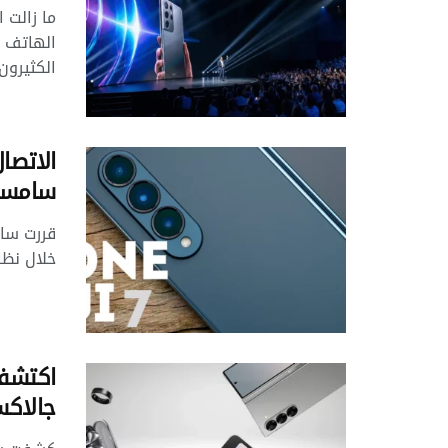
ما زالت 
الكثيرون 
الاتصا
سامسونج  7
قررت سام
خلال نظام التشغيل 
اكتشف
جالاكسي