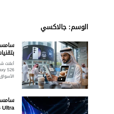
الوسم:
جالاكسي
بتقنيا
الأسواق ا
S26 Ultra وتكشف موا