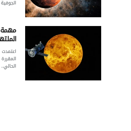
الجوفية 
مهمة ف
الملتهب 
المقررة 
الحالي..