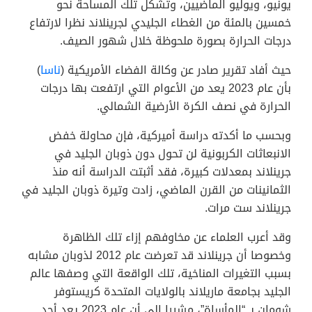
يونيو، ويوليو الماضيين، وتشكل تلك المساحة نحو
خمسين بالمئة من الغطاء الجليدي لجرينلاند نظرا لارتفاع
درجات الحرارة بصورة ملحوظة خلال شهور الصيف.
حيث أفاد تقرير صادر عن وكالة الفضاء الأمريكية (
ناسا
)
بأن عام 2023 يعد من الأعوام التي ارتفعت بها درجات
الحرارة في نصف الكرة الأرضية الشمالي.
وبحسب ما أكدته دراسة أميركية، فإن محاولة خفض
الانبعاثات الكربونية لن تحول دون ذوبان الجليد في
جرينلاند بمعدلات كبيرة، فقد أثبتت الدراسة أنه منذ
الثمانينات من القرن الماضي، زادت وتيرة ذوبان الجليد في
جرينلاند ست مرات.
وقد أعرب العلماء عن مخاوفهم إزاء تلك الظاهرة
وخصوصا أن جرينلاند قد تعرضت عام 2012 لذوبان مشابه
بسبب التغيرات المناخية، تلك الواقعة التي وصفها عالم
الجليد بجامعة ماريلاند بالولايات المتحدة كريستوفر
شومان بـ “المأساة”، مشيرا إلى أن عام 2023 يعد أحد