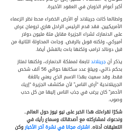
أكبر أعوام الذوبان في العقود الأخيرة.
ولطالما كانت جرينلاند أو الأرض الخضراء محط نظر الزعماء
الأمريكيين. فقد قدم الرئيس الراحل هاري ترومان عرض
على الدنمارك لشراء الجزيرة مقابل مئة مليون دولار
أميركي، ولكنه قوبل بالرفض. وجاءت المحاولة الثانية من
قبل دونالد ترامب ولكنها باءت بالفشل أيضا.
يذكر أن
جرينلاند
تابعة لمملكة الدنمارك، ولكنها تمتاز
بحكم ذاتي، ويبلغ عدد سكانها حوالي 56 ألف شخص
فقط. وقد سميت بهذا الاسم الذي يعني باللغة
الجرينلاندية “أرض الناس” لأن مكتشف الجزيرة “إريك
الأحمر” كان يرغب في جذب الناس إليها من كل حدب
وصوب.
شكرًا لقراءتك هذا الخبر على نيو نيوز حول العالم..
وندعوك لمشاركته مع أصدقائك وسماع رأيك في
التعليقات أدناه.
اشترك مجانا في نشرة آخر الأخبار
وكن