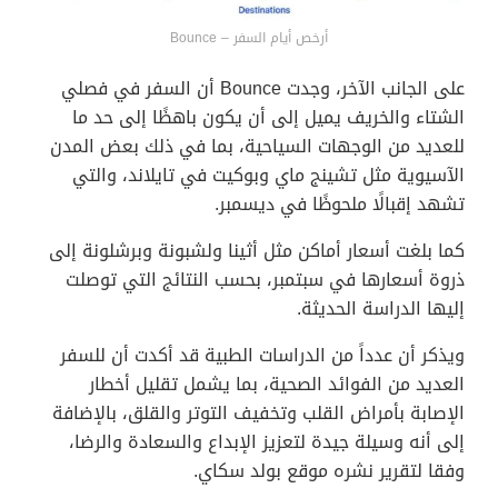
أرخص أيام السفر – Bounce
على الجانب الآخر، وجدت Bounce أن السفر في فصلي
الشتاء والخريف يميل إلى أن يكون باهظًا إلى حد ما
للعديد من الوجهات السياحية، بما في ذلك بعض المدن
الآسيوية مثل تشينج ماي وبوكيت في تايلاند، والتي
تشهد إقبالًا ملحوظًا في ديسمبر.
كما بلغت أسعار أماكن مثل أثينا ولشبونة وبرشلونة إلى
ذروة أسعارها في سبتمبر، بحسب النتائج التي توصلت
إليها الدراسة الحديثة.
ويذكر أن عدداً من الدراسات الطبية قد أكدت أن للسفر
العديد من الفوائد الصحية، بما يشمل تقليل أخطار
الإصابة بأمراض القلب وتخفيف التوتر والقلق، بالإضافة
إلى أنه وسيلة جيدة لتعزيز الإبداع والسعادة والرضا،
وفقا لتقرير نشره موقع بولد سكاي.