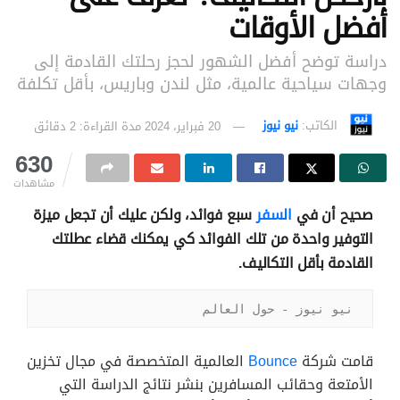
أفضل الأوقات
دراسة توضح أفضل الشهور لحجز رحلتك القادمة إلى
وجهات سياحية عالمية، مثل لندن وباريس، بأقل تكلفة
الكاتب:
نيو نيوز
20 فبراير، 2024
مدة القراءة: 2 دقائق
630
مشاهدات
صحيح أن في
السفر
سبع فوائد، ولكن عليك أن تجعل ميزة
التوفير واحدة من تلك الفوائد كي يمكنك قضاء عطلتك
القادمة بأقل التكاليف.
نيو نيوز - حول العالم
قامت شركة
Bounce
العالمية المتخصصة في مجال تخزين
الأمتعة وحقائب المسافرين بنشر نتائج الدراسة التي