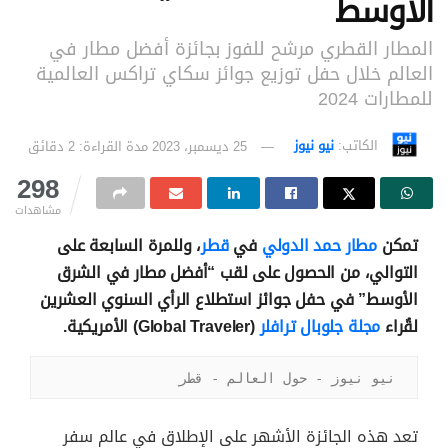
الأوسط
المطار القطري مرشح للفوز بجائزة أفضل مطار في
العالم خلال حفل توزيع جوائز سكاي تراكس العالمية
للمطارات 2024
الكاتب:
نيو نيوز
25 ديسمبر، 2023
مدة القراءة: 2 دقائق
298
مشاهدات
تمكن
مطار حمد الدولي
في
قطر
، وللمرة السابعة على
التوالي، من الحصول على لقب “أفضل مطار في الشرق
الأوسط” في حفل جوائز استطلاع الرأي السنوي العشرين
لقُراء
مجلة جلوبال ترافلر
(Global Traveler) الأمريكية.
نيو نيوز - حول العالم - قطر
تعد هذه الجائزة الأشهر على الإطلاق في عالم سفر