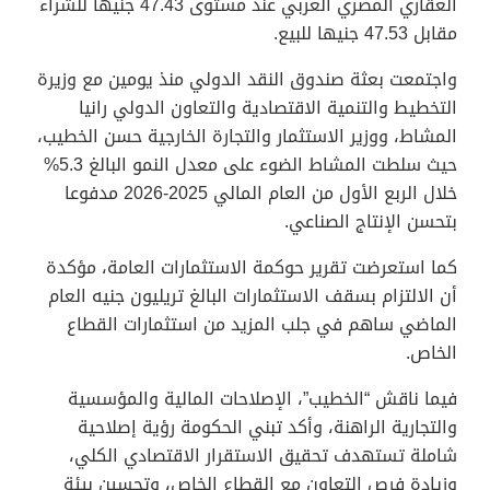
العقاري المصري العربي عند مستوى 47.43 جنيها للشراء
مقابل 47.53 جنيها للبيع.
واجتمعت بعثة صندوق النقد الدولي منذ يومين مع وزيرة
التخطيط والتنمية الاقتصادية والتعاون الدولي رانيا
المشاط، ووزير الاستثمار والتجارة الخارجية حسن الخطيب،
حيث سلطت المشاط الضوء على معدل النمو البالغ 5.3%
خلال الربع الأول من العام المالي 2025-2026 مدفوعا
بتحسن الإنتاج الصناعي.
كما استعرضت تقرير حوكمة الاستثمارات العامة، مؤكدة
أن الالتزام بسقف الاستثمارات البالغ تريليون جنيه العام
الماضي ساهم في جلب المزيد من استثمارات القطاع
الخاص.
فيما ناقش “الخطيب”، الإصلاحات المالية والمؤسسية
والتجارية الراهنة، وأكد تبني الحكومة رؤية إصلاحية
شاملة تستهدف تحقيق الاستقرار الاقتصادي الكلي،
وزيادة فرص التعاون مع القطاع الخاص، وتحسين بيئة