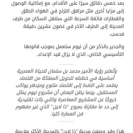
بعد خمس دقائق سيرًا على الأقدام، مع إمكانية الوصول
إلى مزايا أخرى مثل مرافق التزلج في الهواء الطلق
والقطارات فائقة السرعة التي ستنقل السكان من طرف
المدينة إلى الطرف الآخر في غضون عشرين دقيقة
فحسب.
والجدير بالذكر من أن نيوم ستعمل بموجب قانونها
التأسيسي الخاص، الذي لا يزال قيد الإعداد.
وتُعتبر رؤية الأمير محمد بن سلمان للحياة العصرية
أساسية في خططه لتحويل المملكة من اقتصاد
يعتمد على النفط إلى اقتصاد متنوع ومزدهر يواكب
المستقبل. بينما يظن البعض أن مشروع نيوم يمثل
خروجًا عن المشاريع المعاصرة والتي باتت تقليدية
إلى حد ما مقارنة بمروع “ذا لاين” الذي غير مفهوم
فن العمارة كليا.
هذا وقد وصفت مدينة “ذا لاين” بالمدينة الأكثر ملاءمة