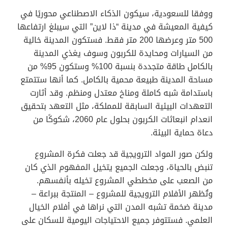
ووفقا للسعودية، سيكون الذكاء الاصطناعي محوريًا في
كيفية المعيشة في مدينة “ذا لاين” التي سيبلغ ارتفاعها
500 متر وعرضها 200 متر فقط. فستكون المدينة خالية
من السيارات ومحايدة للكربون وسوف يغذي المدينة
بالكامل طاقة متجددة بنسبة 100% وستكون 95% من
مساحة المدينة طبيعة محمية بالكامل. كما أنها ستتمتع
باستدامة شبه كاملة ومناخ معتدل ومنظم. وقد أثارت
التعهدات البيئية السابقة للمملكة، مثل التعهد بتحقيق
انعدام انبعاثات الكربون بحلول عام 2060، شكوكًا من
دعاة حماية البيئة.
ولكن صور المواد الترويجية قد جعلت فكرة المشروع
تنبض بالحياة، وجعلت الجميع يتخيل المفهوم الذي كان
من الصعب على مخططي المشروع تخيله بأنفسهم.
وتُظهر الأفلام الترويجية للمشروع – المنتجة ببراعة –
مدينة ضخمة تشبه المدن التي نراها في أفلام الخيال
العلمي. فستتوفر جميع الاحتياجات اليومية للسكان على