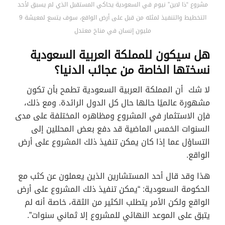
مشروع “ذا لاين” نيوم في السعودية يحاكي المستقبل الذي لم يسبق لأحد
التخطيط والتنفيذ لمثله من قبل على أرض الواقع، سوف يتسع لمعيشة 9
مليون إنسان في مناخ معتدل
هل سيكون للمملكة العربية السعودية
نسختها الخاصة من عجائب الدنيا
؟
لا شك أن المملكة العربية السعودية تطمح بأن تكون
مشهورة عالميًا حالها حال كل الدول الرائدة. ومع ذلك،
فإن الاستثمار في المشروع ومظاهره المختلفة على مدى
السنوات الخمس الماضية قد دفع بعض المحللين إلى
التساؤل عما إذا كان يمكن تنفيذ ذلك المشروع على أرض
الواقع.
هذا وقد قال أحد المستشارين الذين يعملون عن كثب مع
الحكومة السعودية: “يمكن تنفيذ ذلك المشروع على أرض
الواقع ولكن الأمر يتطلب الكثير من الثقة، خاصة أنه لم
يتبق على الموعد النهائي للمشروع إلا ثماني سنوات”.