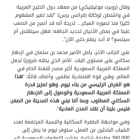
وقال (روبرت موغيلنيكي) من معهد دول الخليج العربية
في واشنطن لوكالة (فرانس برس): “لقد تغير المفهوم
كثيرًا منذ تصوره المبكر… لدرجة أنه قد أصبح من الصعب
علينا في بعض الأحيان تحديد اتجاهه: فهل سيتقلص أم
سيتسع؟ لا أحد يعلم حتى الآن”.
على الجانب الآخر، يأمل الأمير محمد بن سلمان في ازدهار
سكاني على مستوى البلاد. الأمر الذي يظنه ضروريًا لجعل
المملكة العربية السعودية أكبر مصدر للنفط الخام في
العالم، وهي قوة اقتصادية عظمى. وأضاف قائلًا: “
هذا
هو الغرض الرئيسي من بناء نيوم. وهو تعزيز قدرة
المملكة العربية السعودية والوصول إلى الازدهار
السكاني المطلوب. وبما أننا نبني هذه المدينة من الصفر،
فليس علينا أن نقلد المدن العادية
“.
وفي مواجهة الطفرة السكانية والنسبة المرتفعة لعدد
الشباب الباحثين عن العمل، ستوفر نيوم ما يصل إلى
380,000 وظيفة شاغرة. وتشير التوقعات السعودية إلى