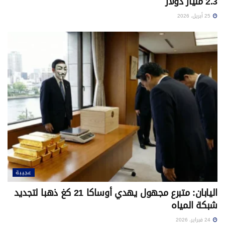
2.3 مليار دولار
25 أبريل، 2026
عجيبة
اليابان: متبرع مجهول يهدي أوساكا 21 كغ ذهبا لتجديد
شبكة المياه
24 فبراير، 2026