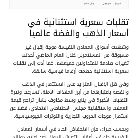
نيو نيوز - بزنس
تقلبات سعرية استثنائية في
أسعار الذهب والفضة عالميا
وشهدت أسواق المعادن النفيسة موجة إقبال غير
مسبوقة من المستثمرين خلال العام الماضي أحدثت
تغيرات صادمة للمتداولين جميعهم. كما أدت إلى تقلبات
سعرية استثنائية حطمت أرقاما قياسية سابقة.
وفي ظل الإقبال المتزايد على الاستثمار في الذهب
والفضة باعتبارهما من أبرز الملاذات الآمنة، تسارعت وتيرة
التقلبات الأخيرة في يناير وسط مخاوف بشأن تراجع قيمة
العملات واستقلالية مجلس الاحتياطي الاتحادي، فضلا عن
استمرار موجات الحروب التجارية والتوترات الجيوسياسية.
وبحسب خبراء، فإن الانخفاض الحاد في أسعار المعادن
النفيسة جاء في أعقاب انتعاش الدولار بعد إعلان دونالد