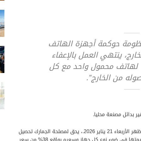
نظومة حوكمة أجهزة الهاتف
خارج، ينتهي العمل بالإعفاء
ك لهاتف محمول واحد مع كل
وله من الخارج”.
وبموجب القرار الجديد الذي سيعمل به اعتبارا من ظهر الأربعاء 21 يناير 2026.، يحق لمصلحة الجمارك تحصيل
رسوم على الهواتف الواردة من الخارج، تحتسب قيمتها في ضوء نوع كل جهاز وسعره بواقع 38% من سعر