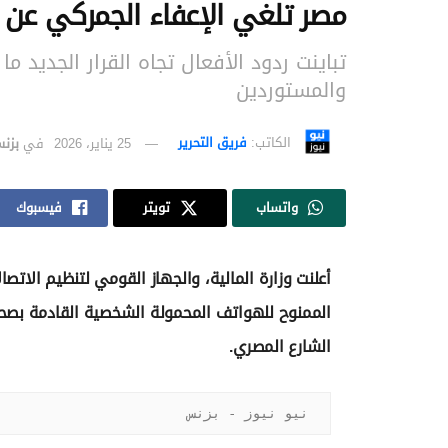
مصر تلغي الإعفاء الجمركي عن 
تباينت ردود الأفعال تجاه القرار الجديد ما
والمستوردين
الكاتب:
فريق التحرير
25 يناير، 2026
في
بزن
واتساب
تويتر
فيسبوك
أعلنت وزارة المالية، والجهاز القومي لتنظيم الات
الممنوح للهواتف المحمولة الشخصية القادمة بصحبة 
الشارع المصري.
نيو نيوز - بزنس