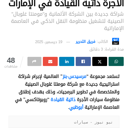
الأجرة ذاتية القيادة في الإمارات
شراكة جديدة بين الشركة الألمانية و"مومنتا غلوبال"
الصينية لتشغيل منظومة النقل الذكي في العاصمة
الإماراتية
الكاتب:
فريق التحرير
19 ديسمبر، 2025
مدة القراءة: 3 دقائق
48
مشاهدات
تستعد مجموعة “
مرسيدس-بنز
” العالمية لإبرام شراكة
استراتيجية جديدة مع شركة مومنتا غلوبال الصينية
والمتخصصة في تطوير البرمجيات، وذلك بهدف إطلاق
منظومة سيارات الأجرة
ذاتية القيادة
“روبوتاكسي” في
العاصمة الإماراتية
أبوظبي
.
نيو نيوز - سيارات