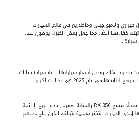
 فيراري ولامبورجيني وماكلارين في عالم السيارات
 أثبتت كفاءتها أيضًا، مما جعل بعض الخبراء يوصون بها،
سيارة”.
ت فاخرة، وذلك بفضل أسعار سياراتها التنافسية (سيارات
السيدان LS وLC، وLX SUV والموديلات الرائعة المتوقع إطلاقها في عام 2025 هي طرازات لكزس
كما يراها الكثيرون أول سيارة كروس أوفر فاخرة، فمثلًا تتمتع RX 350 بالمتانة وميزة إعادة البيع الرائعة
ا إحدى الخيارات الأكثر شعبية لأولئك الذين يبلغ دخلهم