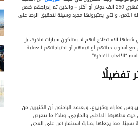
الأكبر من الأشخاص الذين يبلغ متوسط دخلهم الشهري 250 ألف دولار أو أكثر – والذين تم إدراجهم ضمن
هظة الثمن، والتي يعتبرونها مجرد وسيلة لتحقيق الرضا على
فع التي شملها الاستطلاع أنهم لا يمتلكون سيارات فاخرة، بل
 مع أسلوب حياتهم أو قيمهم أو احتياجاتهم العملية
سم “الألعاب الفاخرة”.
ر تفضيلًا
زوس ومارك زوكربيرغ، ويعتقد الباحثون أن الكثيرين من
ن حيث مظهرها الداخلي والخارجي، ونادرًا ما تتعرض
نسبيًا، مما يجعلها بمثابة استثمار آمن على المدى