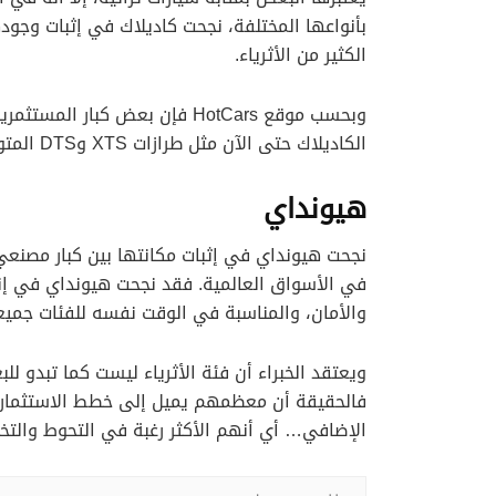
بأنواعها المختلفة، نجحت كاديلاك في إثبات وجود
الكثير من الأثرياء.
وبحسب موقع HotCars فإن بعض كبا
الكاديلاك حتى الآن مثل طرازات XTS وDTS المتواضعة، ومن غير المتوقع أن يغيرها أبدًا.
هيونداي
نجحت هيونداي في إثبات مكانتها بين كبار مصنعي ا
في الأسواق العالمية. فقد نجحت هيونداي في إنتا
والأمان، والمناسبة في الوقت نفسه للفئات جميع
ويعتقد الخبراء أن فئة الأثرياء ليست كما تبدو ل
فالحقيقة أن معظمهم يميل إلى خطط الاستثمار طو
الإضافي… أي أنهم الأكثر رغبة في التحوط والت