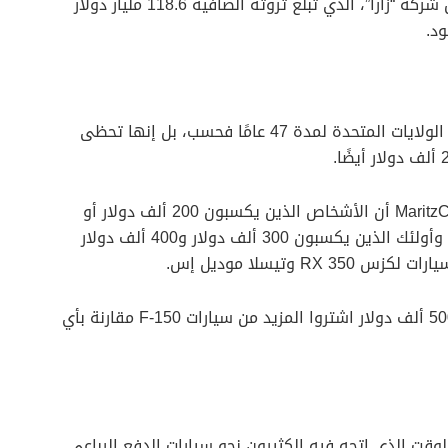
ومن أبرز عشاق أودي هو أمانسيو أورتيجا مؤسس شركة “زارا”، الذي تبلغ ثروته الصافية 118.6 مليار دولار
لم تكن فورد F-150 هي السيارة الأكثر مبيعًا في الولايات المتحدة لمدة 47 عامًا فحسب، بل إنها تحظى
وفي عام 2016، وجدت شركة أبحاث المستهلك MaritzCX أن الأشخاص الذين يكسبون 200 ألف دولار أو
أكثر يفضلون فورد أكثر من أي علامة تجارية أخرى. وأولئك الذين يكسبون 300 ألف دولار و400 ألف دولار
 وتيسلا موديل إس.
والمدهش أن الأشخاص الذين يكسبون أكثر من 500 ألف دولار اشتروا المزيد من سيارات F-150 مقارنة بأي
الوقت الذي اتجه فيه الكثيرون نحو سيارات الدفع الرباعي