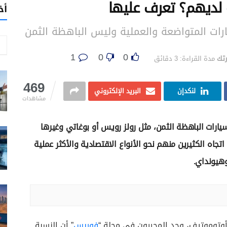
 لديهم؟ تعرف عليها
أخ
1
0
0
رتك
مدة القراءة: 3 دقائق
469
لنكدإن
البريد الإلكتروني
مشاهدات
يارات الباهظة الثمن، مثل رولز رويس أو بوغاتي وغيرها
جاه الكثيرين منهم نحو الأنواع الاقتصادية والأكثر عملية
وهيونداي.
أوتوموتيف، وجد المحررون في مجلة “
فوربس
” أن النسبة