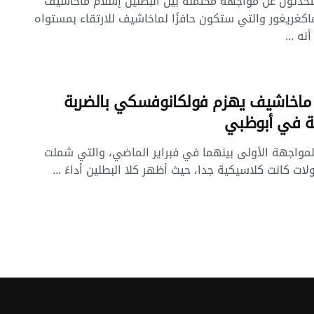
تحدثون عن مواجهة محتملة بين البطلين إسلام ماخاشيف
اكغريغور والتي ستكون حافزًا لماخاشيف للارتقاء بمستواه
أنه ...
ماخاشيف يهزم فولكانوفسكي بالضربة
ة في أبوظبي
لمواجهة الأولى بينهما في فبراير الماضي، والتي شملت
ت كانت كلاسيكية جدا، حيث أظهر كلا البطلين أداءً ...