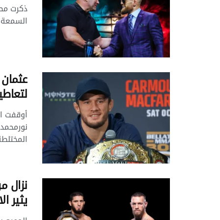
ذكرت مصا
السمعة" 
لتعاطي
نورمحمدو
المختلطة Bellator 300، لمد
نزال م
يثير ال