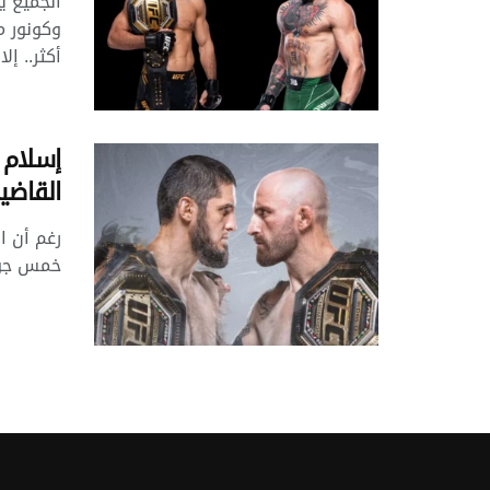
الجميع ي
وكونور م
أكثر.. إلا 
إسلام 
القاضي
رغم أن ا
خمس جولا