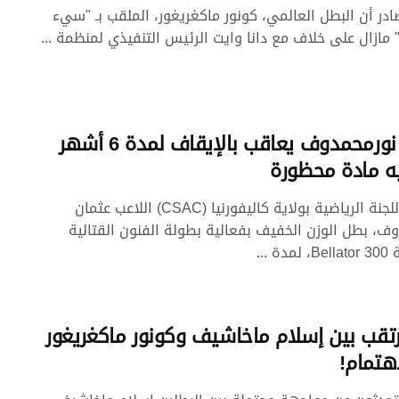
در أن البطل العالمي، كونور ماكغريغور، الملقب بـ "سيء
مازال على خلاف مع دانا وايت الرئيس التنفيذي لمنظمة ...
عثمان نورمحمدوف يعاقب بالإيقاف لمدة 6 أشهر
ه مادة محظورة
أوقفت اللجنة الرياضية بولاية كاليفورنيا (CSAC) اللاعب عثمان
ف، بطل الوزن الخفيف بفعالية بطولة الفنون القتالية
ة ...
رتقب بين إسلام ماخاشيف وكونور ماكغريغور
اهتمام!