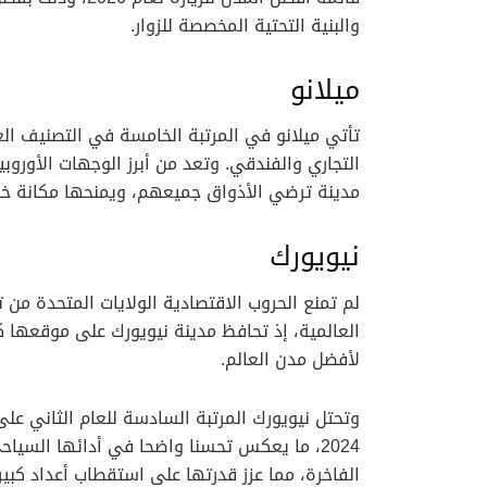
والبنية التحتية المخصصة للزوار.
ميلانو
تأتي ميلانو في المرتبة الخامسة في التصنيف ال
التجاري والفندقي. وتعد من أبرز الوجهات الأورو
مدينة ترضي الأذواق جميعهم، ويمنحها مكانة خاص
نيويورك
لم تمنع الحروب الاقتصادية الولايات المتحدة م
العالمية، إذ تحافظ مدينة نيويورك على موقعها ك
لأفضل مدن العالم.
وتحتل نيويورك المرتبة السادسة للعام الثاني على 
2024، ما يعكس تحسنا واضحا في أدائها السيا
الفاخرة، مما عزز قدرتها على استقطاب أعداد كبيرة