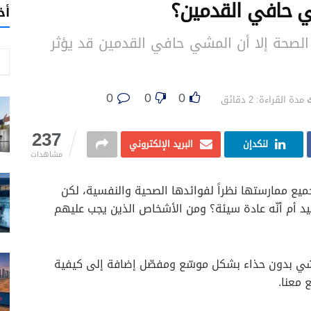
ي حافي القدمين؟
أخ
لصحة إلا أن المشي حافي القدمين قد يؤثر
0
0
0
مدة القراءة: 2 دقائق
237
لنكدإن
البريد الإلكتروني
مشاهدات
يع ممارستها نظراً لفوائدها الصحية والنفسية، لكن
يد أم أنّه عادة سيئة؟ ومن الأشخاص الذين يجب عليهم
شي بدون حذاء بشكل موسّع ومفصّل إضافة إلى كيفية
 معنا.