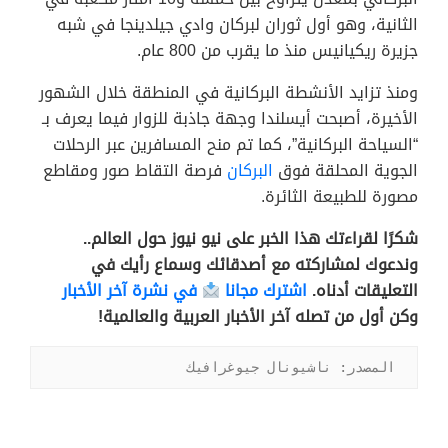
الثانية، وهو أول ثوران لبركان وادي جيلدينجا في شبه
جزيرة ريكيانيس منذ ما يقرب من 800 عام.
ومنذ تزايد الأنشطة البركانية في المنطقة خلال الشهور
الأخيرة، أصبحت أيسلندا وجهة جاذبة للزوار فيما يعرف بـ
“السياحة البركانية”، كما تم منح المسافرين عبر الرحلات
الجوية المحلقة فوق
البركان
فرصة التقاط صور ومقاطع
مصورة للطبيعة الثائرة.
شكرًا لقراءتك هذا الخبر على نيو نيوز حول العالم..
وندعوك لمشاركته مع أصدقائك وسماع رأيك في
التعليقات أدناه.
اشترك مجانا
في نشرة آخر الأخبار
وكن أول من تصله آخر الأخبار العربية والعالمية!
المصدر: ناشيونال جيوغرافيك