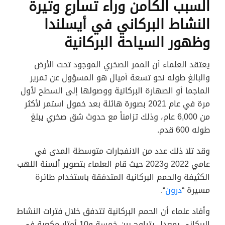
السبب الكامن وراء تسارع وتيرة
النشاط البركاني في أيسلندا
وظهور السياحة البركانية
يعتقد العلماء أن الممر الصخري الموجود تحت الأرض
والبالغ طوله نحو تسعة أميال هو المسؤول عن تمرير
الماجما أو الصهارة البركانية ووصولها إلى السطح لأول
مرة في عام 2021 بصورة هائلة بعد خمول استمر لأكثر
من 6,000 عام، وذلك تزامناً مع حدوث شق صخري يبلغ
طوله 600 قدم.
وقد تلا ذلك عدد من الانفجارات متوسطة المدى في
عامي 2022 و2023 حيث قام العلماء بتصوير ألسنة اللهب
الكثيفة والحمم البركانية المتدفقة باستخدام طائرة
مسيرة “
درون
“.
وأفاد علماء أن الحمم البركانية تتدفق خلال فترات النشاط
البركاني بمعدل يتراوح بين خمسة و10 أمتار مكعبة في