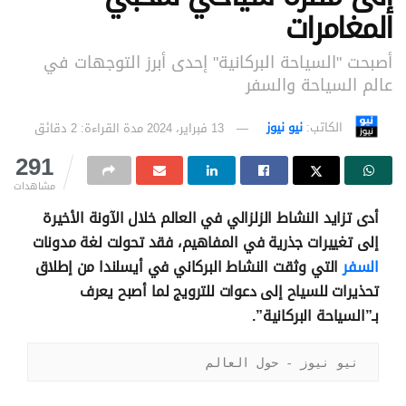
المغامرات
أصبحت "السياحة البركانية" إحدى أبرز التوجهات في
عالم السياحة والسفر
الكاتب:
نيو نيوز
13 فبراير، 2024
مدة القراءة: 2 دقائق
291
مشاهدات
أدى تزايد النشاط الزلزالي في العالم خلال الآونة الأخيرة
إلى تغييرات جذرية في المفاهيم، فقد تحولت لغة مدونات
السفر
التي وثقت النشاط البركاني في أيسلندا من إطلاق
تحذيرات للسياح إلى دعوات للترويج لما أصبح يعرف
بـ”السياحة البركانية”.
نيو نيوز - حول العالم