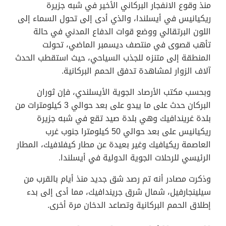
منذ وقوع الانفجار البركاني الأخير في شبه جزيرة
ريكيانيس في أيسلندا، والذي أدى إلى تحول السماء إلى
اللون البرتقالي ووضع قوات الدفاع المدني في حالة
تأهب قصوى في منتصف ديسمبر الماضي، تحولت
المنطقة إلى متنزه للجذب السياحي، حيث استقطب الحدث
آلاف الزوار لمشاهدة تدفق الحمم البركانية.
وبحسب مكتب الأرصاد الجوية الأيسلندي، فإن ثوران
البركان حدث على ما يبدو على بعد حوالي 3 كيلومترات من
بلدة غريندافيك وهي بلدة صيد تقع في شبه جزيرة
ريكيانيس على بعد حوالي 50 كيلومترا جنوب غرب
العاصمة ريكيافيك وغير بعيدة عن مطار كيفلافيك، المطار
الرئيسي للرحلات الجوية الدولية في أيسلندا.
وذكرت مصادر أنه تم رصد شق جديد منذ أيام بالقرب من
سيلينجارفيل، شمال شرق جريندافيك، مما أدى إلى بدء
إطلاق الحمم البركانية وتصاعد الدخان مرة أخرى.