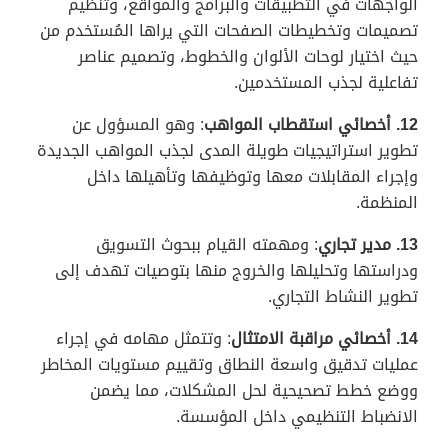
الواجهات في التطبيقات والبرامج والمواقع، وتنظيم
تصميمات وتخطيطات الصفحات التي يراها المُستخدم من
حيث اختيار لوحات الألوان والخطوط، وتصميم عناصر
تفاعلية لجذب المستخدمين.
12. أخصائي استقطاب المواهب
: وهو المسؤول عن
تطوير استراتيجيات طويلة المدى لجذب المواهب الجديدة
وإجراء المقابلات معها وتوظيفها وتأهيلها داخل
المنظمة.
13. مدير تجاري
: ومهمته القيام ببحوث التسويق
ودراستها وتحليلها والخروج منها بتوصيات تهدف إلى
تطوير النشاط التجاري.
14. أخصائي مراقبة الامتثال
: وتتمثل مهامه في إجراء
عمليات تدقيق واسعة النطاق وتقييم مستويات المخاطر
ووضع خطط تصحيحية لحل المشكلات، مما يضمن
الانضباط التنظيمي داخل المؤسسة.