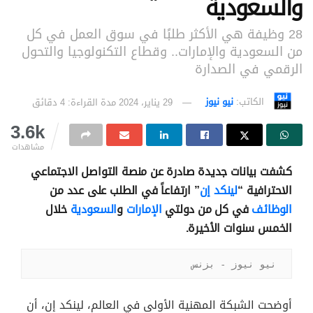
والسعودية
28 وظيفة هي الأكثر طلبًا في سوق العمل في كل
من السعودية والإمارات.. وقطاع التكنولوجيا والتحول
الرقمي في الصدارة
الكاتب:
نيو نيوز
29 يناير، 2024
مدة القراءة: 4 دقائق
3.6k
مشاهدات
كشفت بيانات جديدة صادرة عن منصة التواصل الاجتماعي
الاحترافية “
لينكد إن
” ارتفاعاً في الطلب على عدد من
الوظائف
في كل من دولتي
الإمارات
و
السعودية
خلال
الخمس سنوات الأخيرة.
نيو نيوز - بزنس
أوضحت الشبكة المهنية الأولى في العالم، لينكد إن، أن