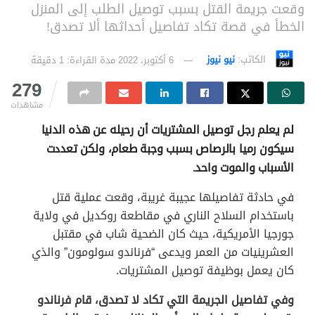
وقعت جريمة القتل بسبب توصيل الطلب إلى المنزل
الخطأ في قصة تكاد تفاصيل أحداثها ألا تصدق!
الكاتب:
نيو نيوز
6 أكتوبر، 2022
مدة القراءة: 1 دقيقة
279
مشاهدات
لم يعلم رجل توصيل المشتريات أن رحيله عن هذه الدنيا
سيكون رميا بالرصاص بسبب وجبة طعام، ولكن تعددت
الأسباب والموت واحد.
في حادثة تفاصيلها عجيبة غريبة، وقعت عملية قتل
باستخدام السلاح الناري في مقاطعة روكديل في ولاية
جورجيا الأمريكية، حيث كان الضحية شاب في مقتبل
العشرينيات من العمر ويدعى “فرناندو سولومون” والذي
كان يعمل بوظيفة توصيل المشتريات.
وفي تفاصيل الجريمة التي تكاد لا تصدق، قام فرناندو