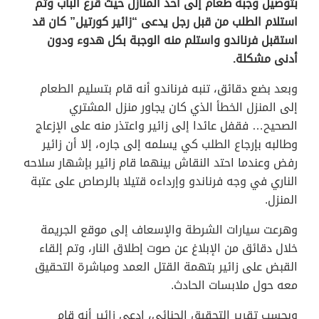
بتوصيل وجبة طعام إلى أحد المنازل حيث قرع الباب وتم
استلام الطلب من قبل رجل يدعى “زائير كورتيل” كان قد
استقبل فرناندو واستلم منه الوجبة بكل هدوء ودون
أدنى مشكلة.
وبعد بضع دقائق، تنبه فرناندو أنه قام بتسليم الطعام
إلى المنزل الخطأ الذي كان يجاور منزل المشتري
الصحيح… فقفل عائدا إلى زائير واعتذر منه على الإزعاج
وطالبه بإرجاع الطلب كي يسلمه إلى جاره، إلا أن زائير
رفض وعندما احتد النقاش بينهما قام زائير بإشهار سلاحه
الناري في وجه فرناندو وإرداءه قتيلا بالرصاص على عتبة
المنزل.
وهرعت سيارات الشرطة والإسعاف إلى موقع الجريمة
خلال دقائق من الإبلاغ عن صوت إطلاق النار، وتم إلقاء
القبض على زائير بتهمة القتل العمد ومباشرة التحقيق
معه حول ملابسات الحادث.
وبحسب تقرير التحقيق الجنائي، ادعى زائير أنه قام